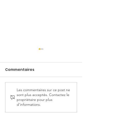
Commentaires
Les commentaires sur ce post ne
Semaine Nationale
FORUM Jobs d'
sont plus acceptés. Contactez le
Missions Locales 2025
2025
propriétaire pour plus
d'informations.